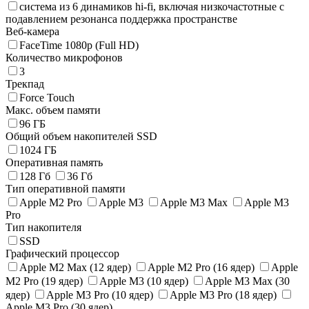
система из 6 динамиков hi-fi, включая низкочастотные с
подавлением резонанса поддержка пространстве
Веб-камера
FaceTime 1080p (Full HD)
Количество микрофонов
3
Трекпад
Force Touch
Макс. объем памяти
96 ГБ
Общий объем накопителей SSD
1024 ГБ
Оперативная память
128 Гб
36 Гб
Тип оперативной памяти
Apple M2 Pro
Apple M3
Apple M3 Max
Apple M3
Pro
Тип накопителя
SSD
Графический процессор
Apple M2 Max (12 ядер)
Apple M2 Pro (16 ядер)
Apple
M2 Pro (19 ядер)
Apple M3 (10 ядер)
Apple M3 Max (30
ядер)
Apple M3 Pro (10 ядер)
Apple M3 Pro (18 ядер)
Apple M3 Pro (30 ядер)