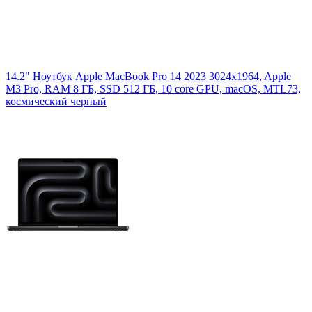
14.2" Ноутбук Apple MacBook Pro 14 2023 3024x1964, Apple
M3 Pro, RAM 8 ГБ, SSD 512 ГБ, 10 core GPU, macOS, MTL73,
космический черный