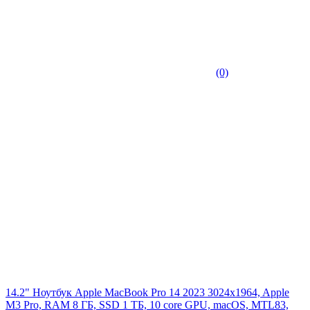
(0)
14.2" Ноутбук Apple MacBook Pro 14 2023 3024x1964, Apple
M3 Pro, RAM 8 ГБ, SSD 1 ТБ, 10 core GPU, macOS, MTL83,