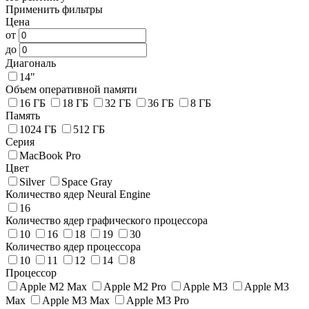
Применить фильтры
Цена
от
до
Диагональ
14"
Объем оперативной памяти
16 ГБ
18 ГБ
32 ГБ
36 ГБ
8 ГБ
Память
1024 ГБ
512 ГБ
Серия
MacBook Pro
Цвет
Silver
Space Gray
Количество ядер Neural Engine
16
Количество ядер графического процессора
10
16
18
19
30
Количество ядер процессора
10
11
12
14
8
Процессор
Apple M2 Max
Apple M2 Pro
Apple M3
Apple M3
Max
Apple M3 Max
Apple M3 Pro