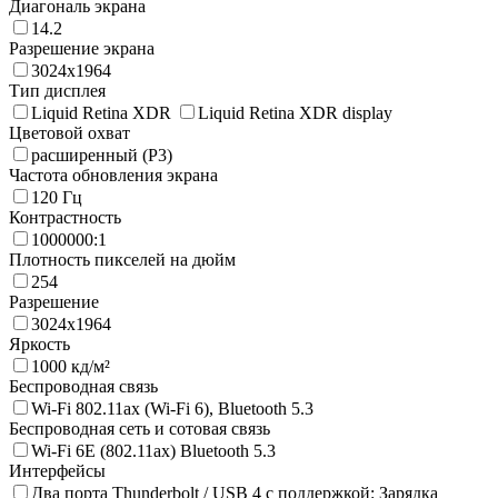
Диагональ экрана
14.2
Разрешение экрана
3024х1964
Тип дисплея
Liquid Retina XDR
Liquid Retina XDR display
Цветовой охват
расширенный (P3)
Частота обновления экрана
120 Гц
Контрастность
1000000:1
Плотность пикселей на дюйм
254
Разрешение
3024x1964
Яркость
1000 кд/м²
Беспроводная связь
Wi-Fi 802.11ax (Wi-Fi 6), Bluetooth 5.3
Беспроводная сеть и сотовая связь
Wi-Fi 6E (802.11ax) Bluetooth 5.3
Интерфейсы
Два порта Thunderbolt / USB 4 с поддержкой: Зарядка